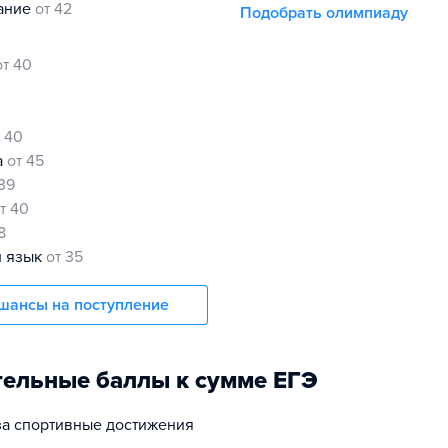
нание
от 42
Подобрать олимпиаду
от 40
0
т 40
а
от 45
 39
т 40
8
й язык
от 35
шансы на поступление
ельные баллы к сумме ЕГЭ
 за спортивные достижения