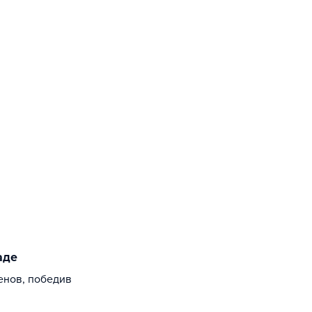
аде
енов, победив