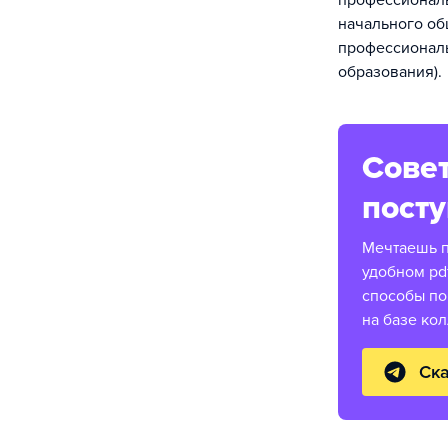
профессиональ
начального об
профессиональ
образования).
Совет
пост
Мечтаешь п
удобном pd
способы по
на базе ко
Ска