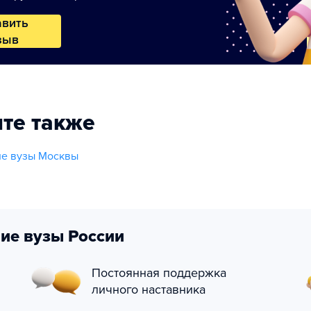
авить
зыв
те также
ие вузы Москвы
ие вузы России
Постоянная поддержка
личного наставника