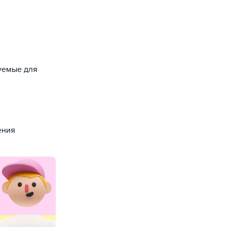
зуемые для
ения