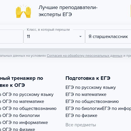
Лучшие преподаватели-
эксперты ЕГЭ
Класс, в который перешли
11
Я старшеклассник
нальных данных на условиях
Согласия на обработку персональных данных
и пр
тный тренажер по
Подготовка к ЕГЭ
вке к ОГЭ
ЕГЭ по русскому языку
р
ОГЭ по русскому языку
ЕГЭ по математике
р
ОГЭ по математике
ЕГЭ по обществознанию
р
ОГЭ по обществознанию
ЕГЭ по биологии
ЕГЭ по инфо
р
ОГЭ по биологии
ЕГЭ по физике
р
ОГЭ по информатике
Все предметы
р
ОГЭ по физике