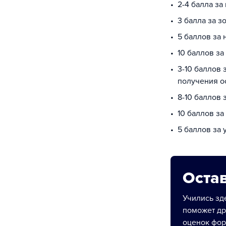
2-4 балла за
3 балла за з
5 баллов за
10 баллов за
3-10 баллов 
получения о
8-10 баллов 
10 баллов з
5 баллов за
Остав
Учились зде
поможет др
оценок фор