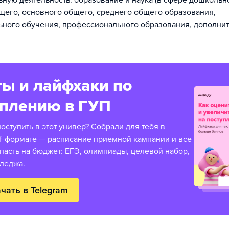
ную деятельность: образование и наука (в сфере дошкольн
щего, основного общего, среднего общего образования,
ного обучения, профессионального образования, дополни
ы и лайфхаки по
уплению в ГУП
оступить в этот универ? Собрали для тебя в
f-формате — расписание приемной кампании и все
пасть на бюджет: ЕГЭ, олимпиады, целевой набор,
лледжа.
чать в Telegram