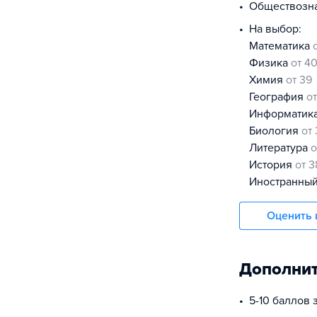
обществоз
На выбор:
математика
физика
от 4
химия
от 39
география
о
информатик
биология
от
литература
о
история
от 3
иностранны
Оценить 
Дополнит
5-10 баллов