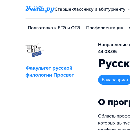
Старшекласснику и абитуриенту
Подготовка к ЕГЭ и ОГЭ
Профориентация
Направление «
44.03.05
Русск
Факультет русской
филологии Просвет
бакалавриат
О про
Область профе
которых выпус