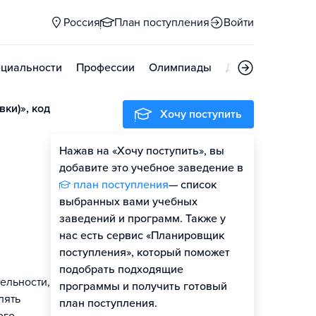
Россия
План поступления
Войти
циальности
Профессии
Олимпиады
Дни открытых д
ки)», код
Хочу поступить
Нажав на «Хочу поступить», вы
Оценить шансы
добавите это учебное заведение в
план поступления
— список
Гайд по поступлению
выбранных вами учебных
заведений и программ. Также у
нас есть сервис «Планировщик
поступления», который поможет
подобрать подходящие
ельности, в
программы и получить готовый
лять
план поступления.