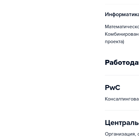
Информатика
Математическое моделирование, численные методы и комплексы программ ​​
Комбинированн
проекта)
Работода
PwC
Консалтингова
Централь
Организация, 