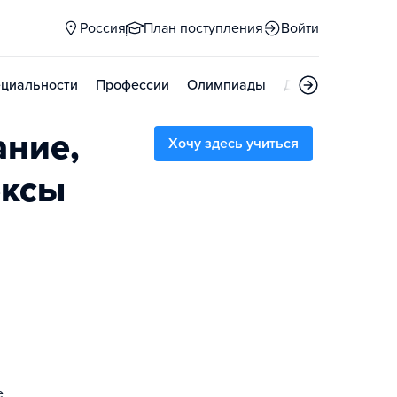
Россия
План поступления
Войти
циальности
Профессии
Олимпиады
Дни открытых д
ание,
Хочу здесь учиться
ексы
е