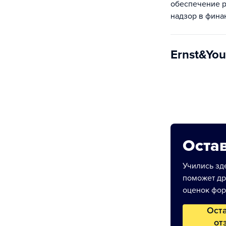
обеспечение р
надзор в фина
Ernst&Yo
Остав
Учились зде
поможет др
оценок фор
Ост
от