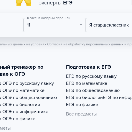
эксперты ЕГЭ
Класс, в который перешли
11
Я старшеклассник
нальных данных на условиях
Согласия на обработку персональных данных
и пр
тный тренажер по
Подготовка к ЕГЭ
вке к ОГЭ
ЕГЭ по русскому языку
р
ОГЭ по русскому языку
ЕГЭ по математике
р
ОГЭ по математике
ЕГЭ по обществознанию
р
ОГЭ по обществознанию
ЕГЭ по биологии
ЕГЭ по инфо
р
ОГЭ по биологии
ЕГЭ по физике
р
ОГЭ по информатике
Все предметы
р
ОГЭ по физике
дметы