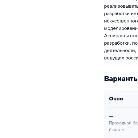
реализовывать
разработки ин
искусственног
моделировани
Аспиранты вып
разработки, п
деятельности,
ведущих росси
Варианты
очно
—
Проходной ба
бюджет