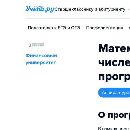
Старшекласснику и абитуриенту
Подготовка к ЕГЭ и ОГЭ
Профориентация
Мате
Финансовый
числ
университет
прог
аспирантура
О про
В рамках прог