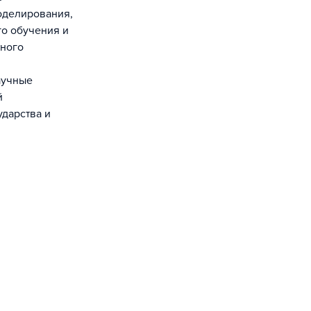
оделирования,
о обучения и
тного
аучные
й
ударства и