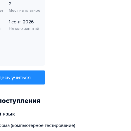
2
ет
Мест на платное
1 сент. 2026
я
Начало занятий
десь учиться
поступления
й язык
орма (компьютерное тестирование)