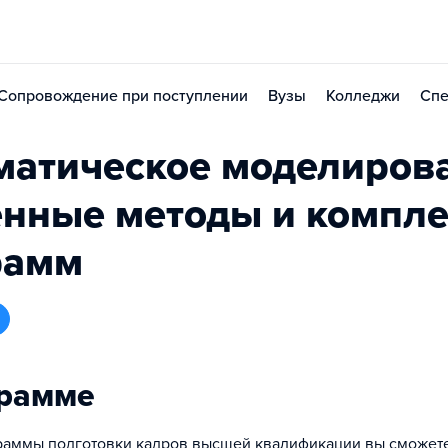
Сопровождение при поступлении
Вузы
Колледжи
Спе
матическое моделиров
енные методы и компл
рамм
грамме
раммы подготовки кадров высшей квалификации вы сможет