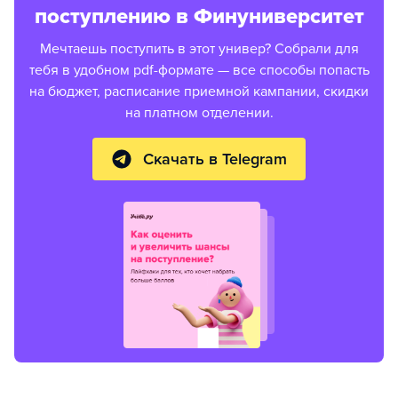
поступлению в Финуниверситет
Мечтаешь поступить в этот универ? Собрали для
тебя в удобном pdf-формате — все способы попасть
на бюджет, расписание приемной кампании, скидки
на платном отделении.
Скачать в Telegram