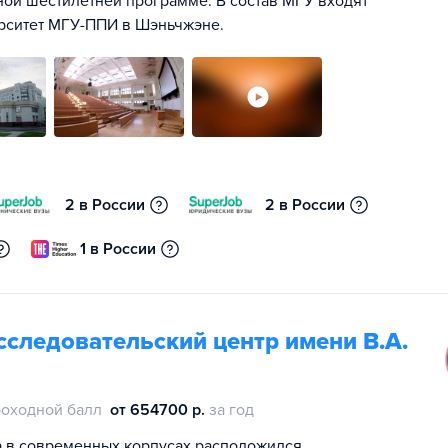
ной шестилетней программе. В состав МГУ входят
ерситет МГУ-ППИ в Шэньчжэне.
2 в России
2 в России
1 в России
следовательский центр имени В.А.
оходной балл
от 654700 р.
за год
а в современных корпусах расположился