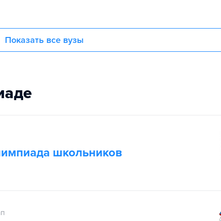
Показать все вузы
иаде
лимпиада школьников
ап