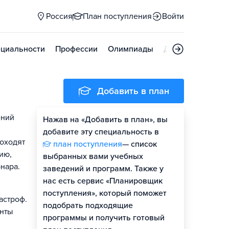
Россия
План поступления
Войти
циальности
Профессии
Олимпиады
Дни открытых д
Добавить в план
ений
Нажав на «Добавить в план», вы
добавите эту специальность в
роходят
план поступления
— список
ию,
выбранных вами учебных
нара.
заведений и программ. Также у
нас есть сервис «Планировщик
поступления», который поможет
астроф.
подобрать подходящие
енты
программы и получить готовый