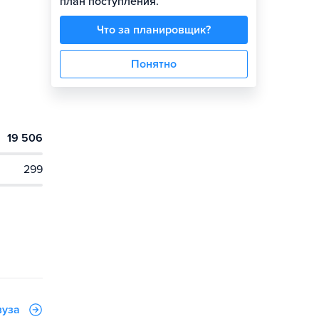
план поступления.
Что за планировщик?
Понятно
19 506
299
вуза