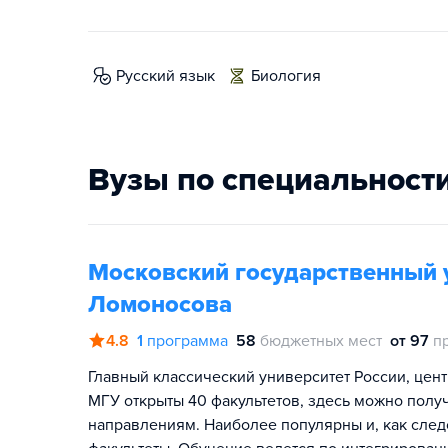
русский язык
биология
Вузы по специальност
Московский государственный 
Ломоносова
4.8
1
программа
58
бюджетных мест
от 97
п
Главный классический университет России, цент
МГУ открыты 40 факультетов, здесь можно полу
направлениям. Наиболее популярны и, как сле