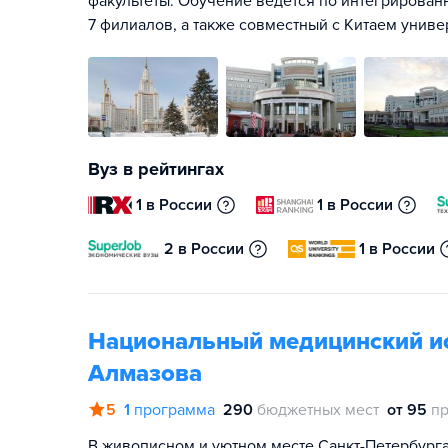
факультеты. Обучение ведется по интегрирован
7 филиалов, а также совместный с Китаем унив
Вуз в рейтингах
1 в России
1 в России
2 в России
1 в России
Национальный медицинский ис
Алмазова
5
1
программа
290
бюджетных мест
от 95
пр
В живописном и уютном месте Санкт-Петербург