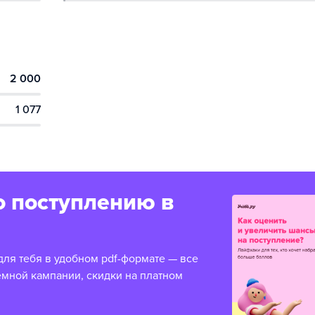
2 000
1 077
о поступлению в
для тебя в удобном pdf-формате — все
емной кампании, скидки на платном