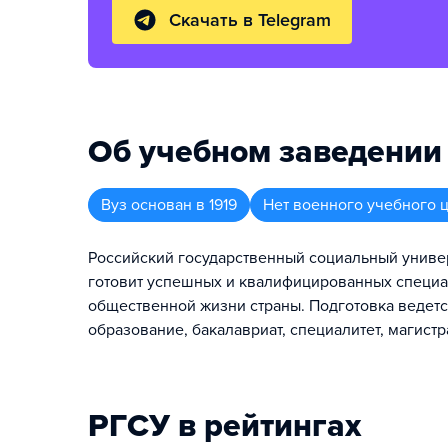
Скачать в Telegram
Об учебном заведении
Вуз
основан в
1919
Нет военного учебного 
Российский государственный социальный универс
готовит успешных и квалифицированных специал
общественной жизни страны. Подготовка ведет
образование, бакалавриат, специалитет, магистр
РГСУ в рейтингах