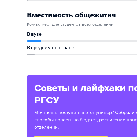
Вместимость общежития
Кол-во мест для студентов всех отделений
В вузе
В среднем по стране
Советы и лайфхаки п
РГСУ
Мечтаешь поступить в этот универ? Собрали 
способы попасть на бюджет, расписание при
отделении.