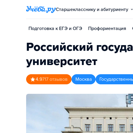
Старшекласснику и абитуриенту
Подготовка к ЕГЭ и ОГЭ
Профориентация
Российский госуд
университет
4.9
717
отзывов
Москва
Государственн