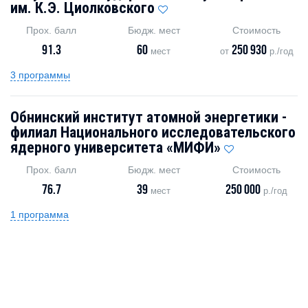
им. К.Э. Циолковского
Прох. балл
Бюдж. мест
Стоимость
91.3
60
250 930
мест
от
р./год
3 программы
Обнинский институт атомной энергетики -
филиал Национального исследовательского
ядерного университета «МИФИ»
Прох. балл
Бюдж. мест
Стоимость
76.7
39
250 000
мест
р./год
1 программа