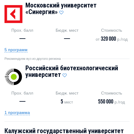
Московский университет
«Синергия»
Прох. балл
Бюдж. мест
Стоимость
—
—
320 000
от
р./год
5 программ
Рекомендуем вуз из другого региона
Российский биотехнологический
университет
Прох. балл
Бюдж. мест
Стоимость
—
5
550 000
мест
р./год
1 программа
Калужский государственный университет