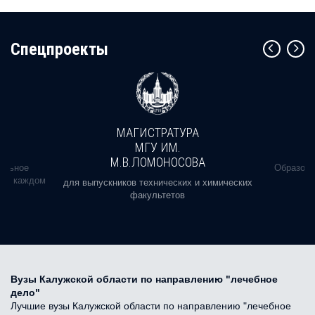
Cпецпроекты
МАГИСТРАТУРА
МГУ ИМ.
М.В.ЛОМОНОСОВА
альное
Образова
ь в каждом
для выпускников технических и химических
факультетов
Вузы Калужской области по направлению "лечебное
дело"
Лучшие вузы Калужской области по направлению "лечебное