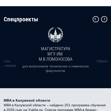
Cпецпроекты
МАГИСТРАТУРА
МГУ ИМ.
М.В.ЛОМОНОСОВА
альное
Образова
ь в каждом
для выпускников технических и химических
факультетов
MBA в Калужской области
MBA в Калужской области – найдено 251 программа обучения
в 2026 году на Учёба.ру. Список программ MBA в бизнес-