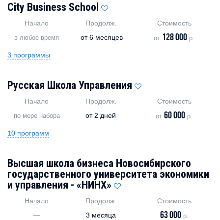
City Business School
Начало
Продолж.
Стоимость
128 000
от
6 месяцев
в любое время
от
р.
3 программы
Русская Школа Управления
Начало
Продолж.
Стоимость
60 000
от
2 дней
по мере набора
от
р.
10 программ
Высшая школа бизнеса Новосибирского
государственного университета экономики
и управления - «НИНХ»
Начало
Продолж.
Стоимость
63 000
—
3 месяца
р.