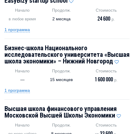
EasyBizy startup school
Начало
Продолж.
Стоимость
24 600
2 месяца
в любое время
р.
1 программа
Бизнес-школа Национального
исследовательского университета «Высшая
школа экономики» – Нижний Новгород
Начало
Продолж.
Стоимость
1 600 000
—
15 месяцев
р.
1 программа
Высшая школа финансового управления
Московской Высшей Школы Экономики
Начало
Продолж.
Стоимость
8 месяцев
по мере набора