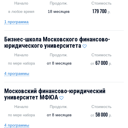
Начало
Продолж.
Стоимость
179 700
18 месяцев
в любое время
р.
1 программа
Бизнес-школа Московского финансово-
юридического университета
Начало
Продолж.
Стоимость
67 000
от
8 месяцев
по мере набора
от
р.
4 программы
Московский финансово-юридический
университет МФЮА
Начало
Продолж.
Стоимость
58 000
от
8 месяцев
по мере набора
от
р.
4 программы