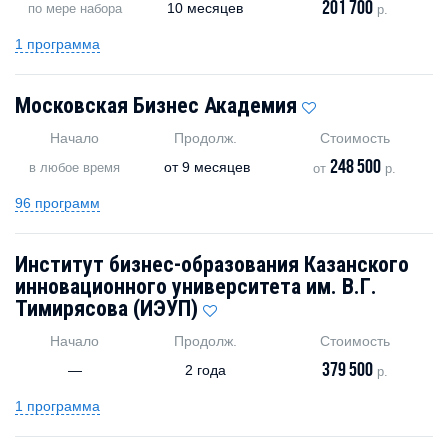
201 700
10 месяцев
по мере набора
р.
1 программа
Московская Бизнес Академия
Начало
Продолж.
Стоимость
248 500
от
9 месяцев
в любое время
от
р.
96 программ
Институт бизнес-образования Казанского
инновационного университета им. В.Г.
Тимирясова (ИЭУП)
Начало
Продолж.
Стоимость
379 500
—
2 года
р.
1 программа