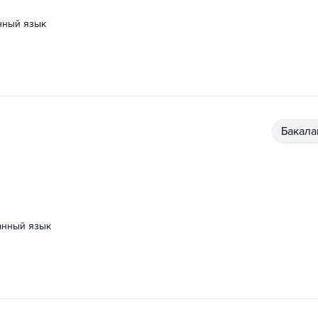
анный язык
бакал
ранный язык