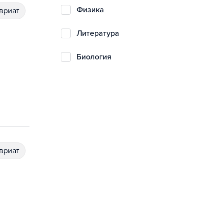
физика
авриат
литература
биология
авриат