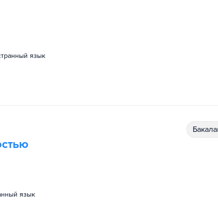
остранный язык
бакал
остью
ранный язык