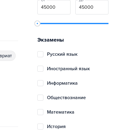
От
До
Экзамены
русский язык
авриат
иностранный язык
информатика
обществознание
математика
история