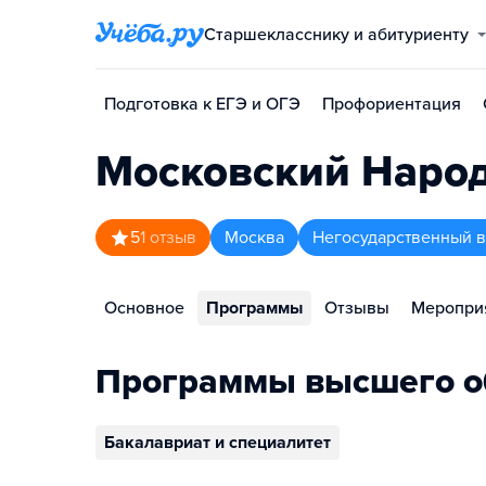
Старшекласснику и абитуриенту
Подготовка к ЕГЭ и ОГЭ
Профориентация
Московский Наро
5
1
отзыв
Москва
Негосударственный в
Основное
Программы
Отзывы
Меропри
Программы высшего о
Бакалавриат и специалитет