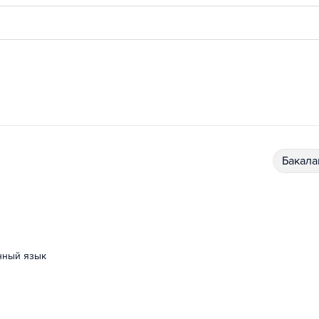
бакал
анный язык