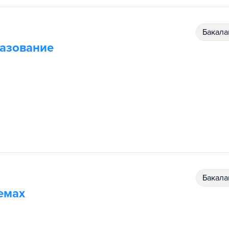
бакал
разование
бакал
емах