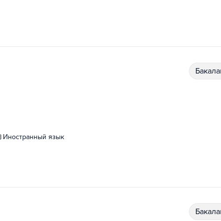
бакал
иностранный язык
бакал