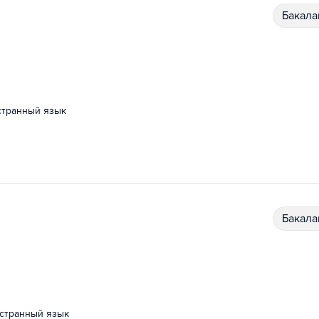
бакал
остранный язык
бакал
остранный язык