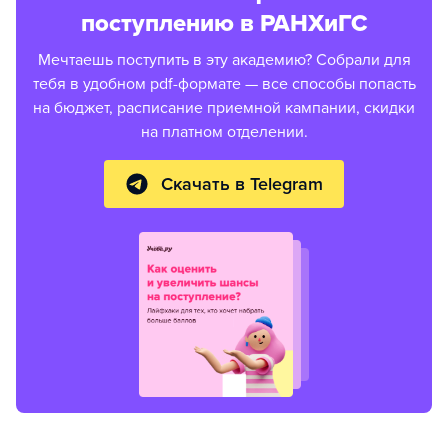
поступлению в РАНХиГС
Мечтаешь поступить в эту академию? Собрали для
тебя в удобном pdf-формате — все способы попасть
на бюджет, расписание приемной кампании, скидки
на платном отделении.
Скачать в Telegram