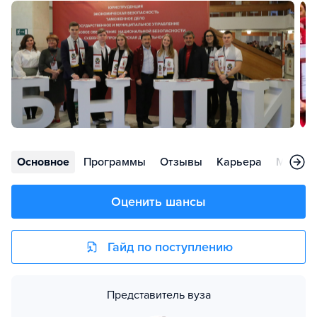
Основное
Программы
Отзывы
Карьера
Меропр
Оценить шансы
Гайд по поступлению
Представитель вуза