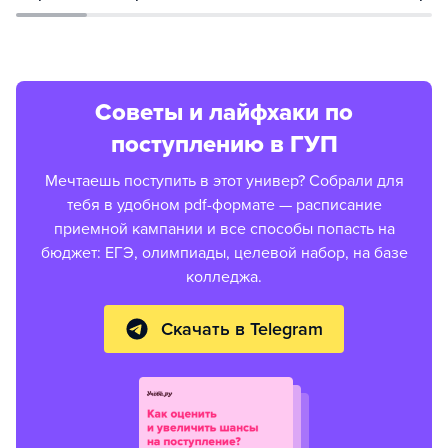
Советы и лайфхаки по
поступлению в ГУП
Мечтаешь поступить в этот универ? Собрали для
тебя в удобном pdf-формате — расписание
приемной кампании и все способы попасть на
бюджет: ЕГЭ, олимпиады, целевой набор, на базе
колледжа.
Скачать в Telegram