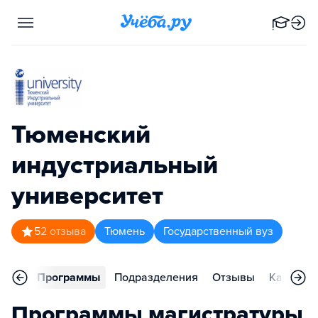
Тюменский
индустриальный
университет
5
2
отзыва
Тюмень
Государственный вуз
вное
Программы
Подразделения
Отзывы
Карьера
Программы магистратуры