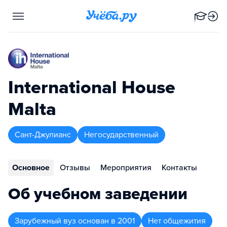
International House
Malta
Сант-Джулианс
Негосударственный
Основное
Отзывы
Мероприятия
Контакты
Об учебном заведении
Зарубежный вуз
основан в
2001
Нет общежития