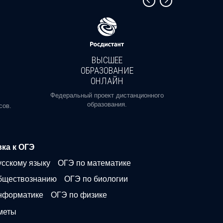
ВЫСШЕЕ
ОБРАЗОВАНИЕ
ОНЛАЙН
Пройди
профе
Федеральный проект дистанционного
образования.
сов.
ка к ОГЭ
усскому языку
ОГЭ по математике
бществознанию
ОГЭ по биологии
нформатике
ОГЭ по физике
меты