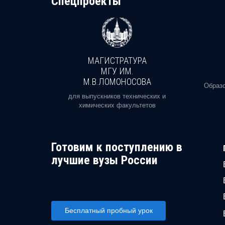
Cпецпроекты
МАГИСТРАТУРА
И
МГУ ИМ.
М.В.ЛОМОНОСОВА
, реальное
Образо
орая есть
для выпускников технических и
химических факультетов
Готовим к поступлению в
лучшие вузы России
Бесплатный пробный урок