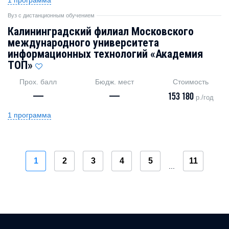
Вуз с дистанционным обучением
Калининградский филиал Московского
международного университета
информационных технологий «Академия
TOП»
Прох. балл
Бюдж. мест
Стоимость
—
—
153 180
р./год
1 программа
1
2
3
4
5
11
...