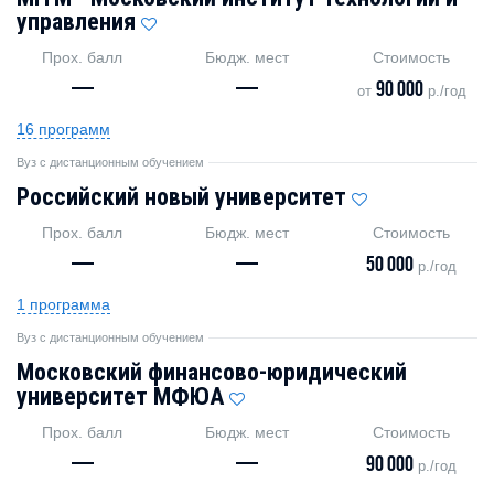
управления
Прох. балл
Бюдж. мест
Стоимость
—
—
90 000
от
р./год
16 программ
Вуз с дистанционным обучением
Российский новый университет
Прох. балл
Бюдж. мест
Стоимость
—
—
50 000
р./год
1 программа
Вуз с дистанционным обучением
Московский финансово-юридический
университет МФЮА
Прох. балл
Бюдж. мест
Стоимость
—
—
90 000
р./год