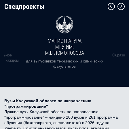
Cпецпроекты
МАГИСТРАТУРА
МГУ ИМ.
М.В.ЛОМОНОСОВА
альное
Образова
ь в каждом
для выпускников технических и химических
факультетов
Вузы Калужской области по направлению
"программирование"
Лучшие вузы Калужской области по направлению
"программирование" – найдено 208 вузов и 261 программа
обучения (бакалавриата, специалитета) в 2026 году на
Учёба.ру. Список университетов, институтов, академий,