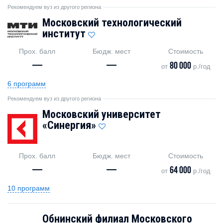
Рекомендуем вуз из другого региона
Московский технологический
институт
Прох. балл
Бюдж. мест
Стоимость
—
—
80 000
от
р./год
6 программ
Рекомендуем вуз из другого региона
Московский университет
«Синергия»
Прох. балл
Бюдж. мест
Стоимость
—
—
64 000
от
р./год
10 программ
Обнинский филиал Московского