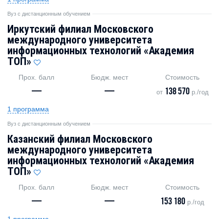
Вуз с дистанционным обучением
Иркутский филиал Московского
международного университета
информационных технологий «Академия
TOП»
Прох. балл
Бюдж. мест
Стоимость
—
—
138 570
от
р./год
1 программа
Вуз с дистанционным обучением
Казанский филиал Московского
международного университета
информационных технологий «Академия
TOП»
Прох. балл
Бюдж. мест
Стоимость
—
—
153 180
р./год
1 программа