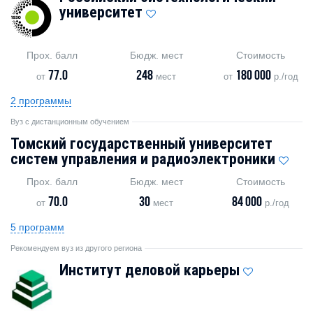
университет
Прох. балл
Бюдж. мест
Стоимость
77.0
248
180 000
от
мест
от
р./год
2 программы
Вуз с дистанционным обучением
Томский государственный университет
систем управления и радиоэлектроники
Прох. балл
Бюдж. мест
Стоимость
70.0
30
84 000
от
мест
р./год
5 программ
Рекомендуем вуз из другого региона
Институт деловой карьеры