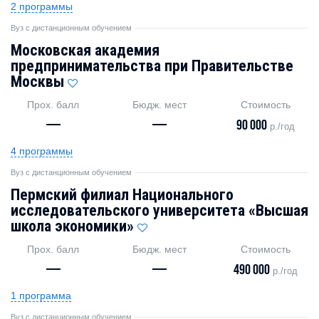
2 программы
Вуз с дистанционным обучением
Московская академия
предпринимательства при Правительстве
Москвы
Прох. балл
Бюдж. мест
Стоимость
—
—
90 000
р./год
4 программы
Вуз с дистанционным обучением
Пермский филиал Национального
исследовательского университета «Высшая
школа экономики»
Прох. балл
Бюдж. мест
Стоимость
—
—
490 000
р./год
1 программа
Вуз с дистанционным обучением