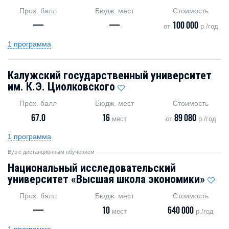
Прох. балл
Бюдж. мест
Стоимость
—
—
100 000
от
р./год
1 программа
Калужский государственный университет
им. К.Э. Циолковского
Прох. балл
Бюдж. мест
Стоимость
67.0
16
89 080
мест
от
р./год
1 программа
Вуз с дистанционным обучением
Национальный исследовательский
университет «Высшая школа экономики»
Прох. балл
Бюдж. мест
Стоимость
—
10
640 000
мест
р./год
1 программа