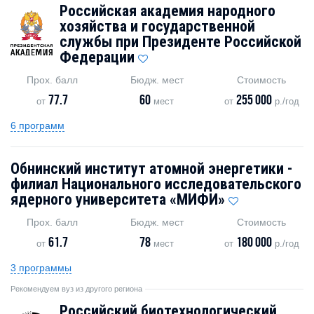
Российская академия народного
хозяйства и государственной
службы при Президенте Российской
Федерации
Прох. балл
Бюдж. мест
Стоимость
77.7
60
255 000
от
мест
от
р./год
6 программ
Обнинский институт атомной энергетики -
филиал Национального исследовательского
ядерного университета «МИФИ»
Прох. балл
Бюдж. мест
Стоимость
61.7
78
180 000
от
мест
от
р./год
3 программы
Рекомендуем вуз из другого региона
Российский биотехнологический