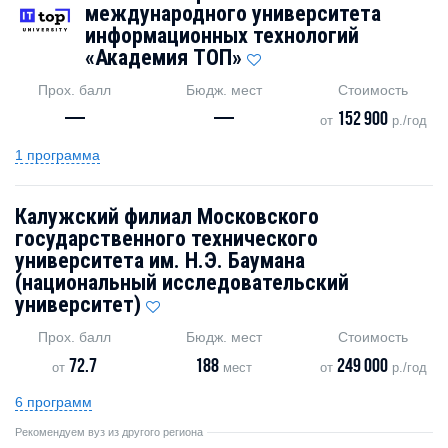
международного университета
информационных технологий
«Академия TOП»
Прох. балл
Бюдж. мест
Стоимость
—
—
152 900
от
р./год
1 программа
Калужский филиал Московского
государственного технического
университета им. Н.Э. Баумана
(национальный исследовательский
университет)
Прох. балл
Бюдж. мест
Стоимость
72.7
188
249 000
от
мест
от
р./год
6 программ
Рекомендуем вуз из другого региона