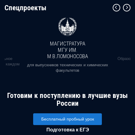
Cпецпроекты
МАГИСТРАТУРА
МГУ ИМ.
М.В.ЛОМОНОСОВА
альное
Образова
ь в каждом
для выпускников технических и химических
факультетов
Готовим к поступлению в лучшие вузы
России
Бесплатный пробный урок
Подготовка к ЕГЭ