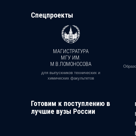
Cпецпроекты
МАГИСТРАТУРА
И
МГУ ИМ.
М.В.ЛОМОНОСОВА
, реальное
Образо
орая есть
для выпускников технических и
химических факультетов
Готовим к поступлению в
лучшие вузы России