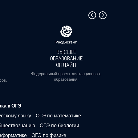
ВЫСШЕЕ
ОБРАЗОВАНИЕ
ОНЛАЙН
Пройди
профе
Федеральный проект дистанционного
образования.
сов.
ка к ОГЭ
усскому языку
ОГЭ по математике
бществознанию
ОГЭ по биологии
нформатике
ОГЭ по физике